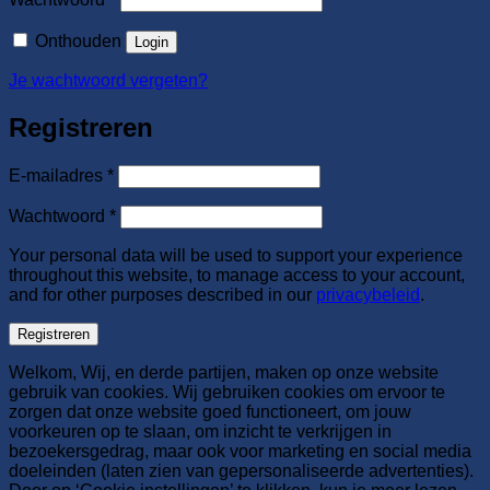
Onthouden
Login
Je wachtwoord vergeten?
Registreren
Vereist
E-mailadres
*
Vereist
Wachtwoord
*
Your personal data will be used to support your experience
throughout this website, to manage access to your account,
and for other purposes described in our
privacybeleid
.
Registreren
Welkom, Wij, en derde partijen, maken op onze website
gebruik van cookies. Wij gebruiken cookies om ervoor te
zorgen dat onze website goed functioneert, om jouw
voorkeuren op te slaan, om inzicht te verkrijgen in
bezoekersgedrag, maar ook voor marketing en social media
doeleinden (laten zien van gepersonaliseerde advertenties).