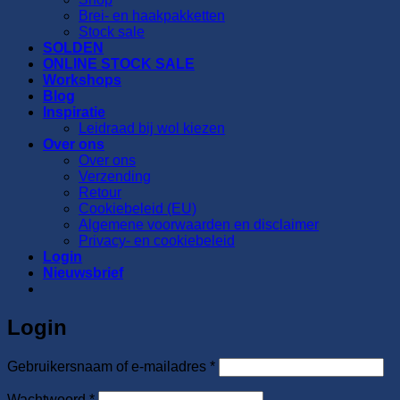
Brei- en haakpakketten
Stock sale
SOLDEN
ONLINE STOCK SALE
Workshops
Blog
Inspiratie
Leidraad bij wol kiezen
Over ons
Over ons
Verzending
Retour
Cookiebeleid (EU)
Algemene voorwaarden en disclaimer
Privacy- en cookiebeleid
Login
Nieuwsbrief
Login
Vereist
Gebruikersnaam of e-mailadres
*
Vereist
Wachtwoord
*