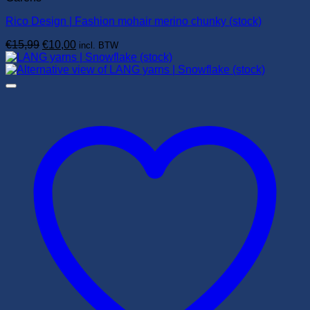
Rico Design | Fashion mohair merino chunky (stock)
Oorspronkelijke
Huidige
€
15,99
€
10,00
incl. BTW
prijs
prijs
was:
is:
€15,99.
€10,00.