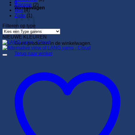
0
Viscose
(2)
Winkelwagen
Wol
(4)
Zijde
(1)
Filteren op type
NIEUWE KLEUREN
Geen producten in de winkelwagen.
Terug naar winkel