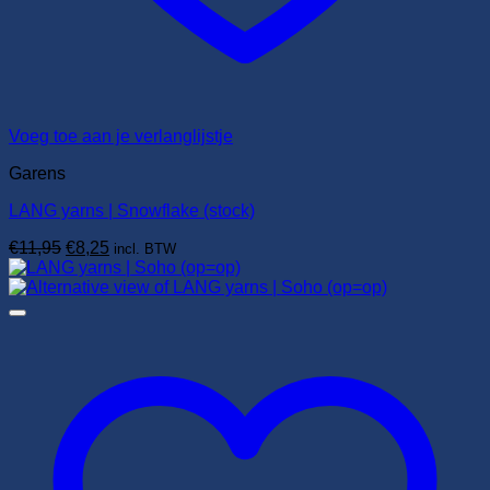
Voeg toe aan je verlanglijstje
Garens
LANG yarns | Snowflake (stock)
Oorspronkelijke
Huidige
€
11,95
€
8,25
incl. BTW
prijs
prijs
was:
is:
€11,95.
€8,25.