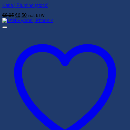
Katia | Piumino (stock)
Oorspronkelijke
Huidige
€
8,95
€
6,50
incl. BTW
prijs
prijs
was:
is:
€8,95.
€6,50.