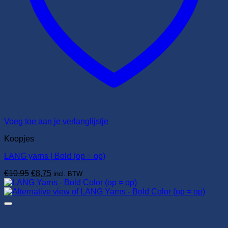
Voeg toe aan je verlanglijstje
Koopjes
LANG yarns | Bold (op = op)
Oorspronkelijke
Huidige
€
10,95
€
8,75
incl. BTW
prijs
prijs
was:
is:
€10,95.
€8,75.