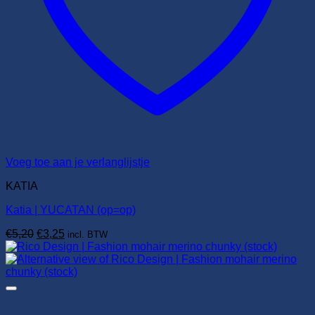
Voeg toe aan je verlanglijstje
KATIA
Katia | YUCATAN (op=op)
Oorspronkelijke
Huidige
€
5,20
€
3,25
incl. BTW
prijs
prijs
was:
is:
€5,20.
€3,25.