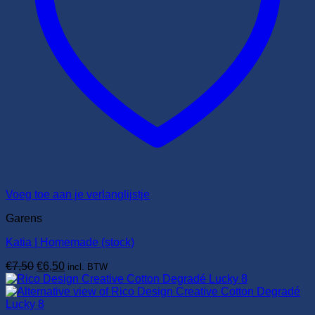
Voeg toe aan je verlanglijstje
Garens
Katia | Homemade (stock)
Oorspronkelijke
Huidige
€
7,50
€
6,50
incl. BTW
prijs
prijs
was:
is:
€7,50.
€6,50.