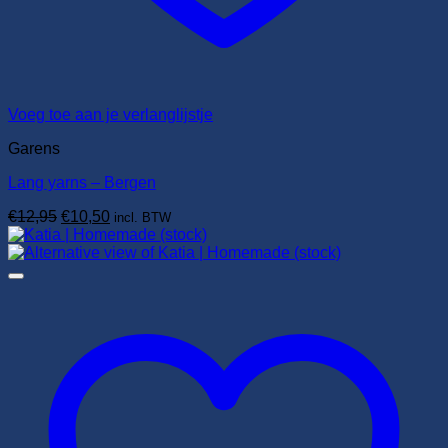
Voeg toe aan je verlanglijstje
Garens
Lang yarns – Bergen
Oorspronkelijke
Huidige
€
12,95
€
10,50
incl. BTW
prijs
prijs
was:
is:
€12,95.
€10,50.