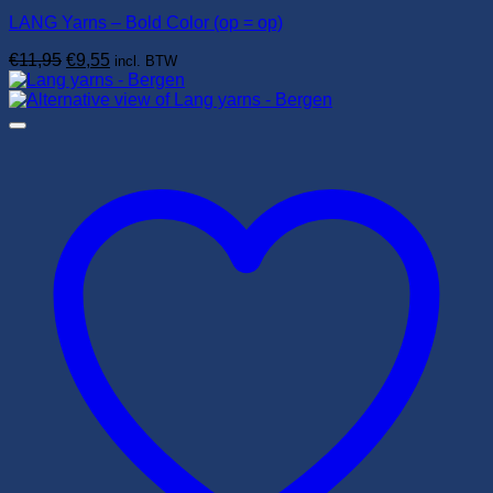
LANG Yarns – Bold Color (op = op)
Oorspronkelijke
Huidige
€
11,95
€
9,55
incl. BTW
prijs
prijs
was:
is:
€11,95.
€9,55.