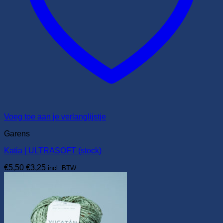
Voeg toe aan je verlanglijstje
Garens
Katia | ULTRASOFT (stock)
Oorspronkelijke
Huidige
€
5,50
€
3,25
incl. BTW
prijs
prijs
was:
is:
€5,50.
€3,25.