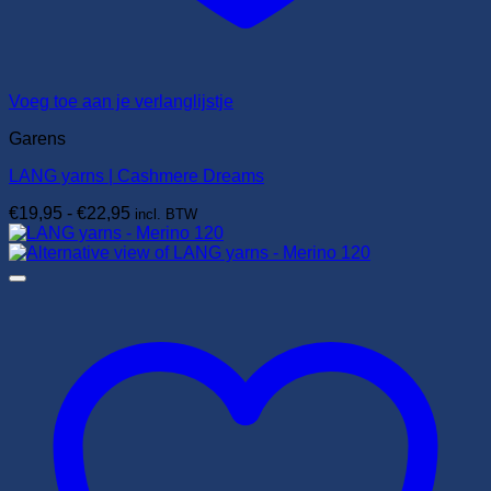
Voeg toe aan je verlanglijstje
Garens
LANG yarns | Cashmere Dreams
Prijsklasse:
€
19,95
-
€
22,95
incl. BTW
€19,95
tot
€22,95