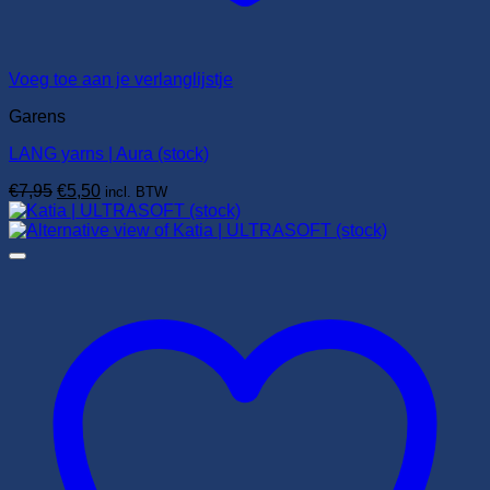
Voeg toe aan je verlanglijstje
Garens
LANG yarns | Aura (stock)
Oorspronkelijke
Huidige
€
7,95
€
5,50
incl. BTW
prijs
prijs
was:
is:
€7,95.
€5,50.