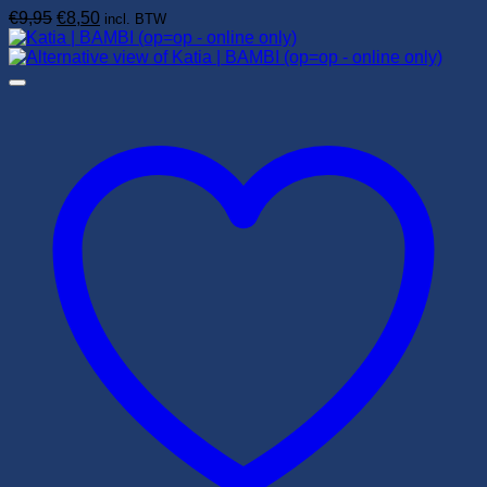
Oorspronkelijke
Huidige
€
9,95
€
8,50
incl. BTW
prijs
prijs
was:
is:
€9,95.
€8,50.