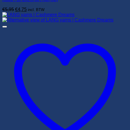
Oorspronkelijke
Huidige
€
5,95
€
4,75
incl. BTW
prijs
prijs
was:
is:
€5,95.
€4,75.