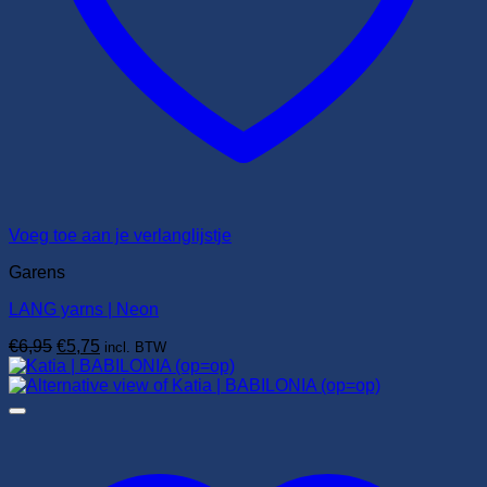
Voeg toe aan je verlanglijstje
Garens
LANG yarns | Neon
Oorspronkelijke
Huidige
€
6,95
€
5,75
incl. BTW
prijs
prijs
was:
is:
€6,95.
€5,75.