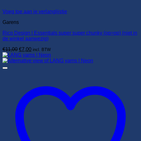
Voeg toe aan je verlanglijstje
Garens
Rico Design | Essentials super super chunky (op=op) (niet in
de winkel aanwezig)
Oorspronkelijke
Huidige
€
11,00
€
7,00
incl. BTW
prijs
prijs
was:
is:
€11,00.
€7,00.