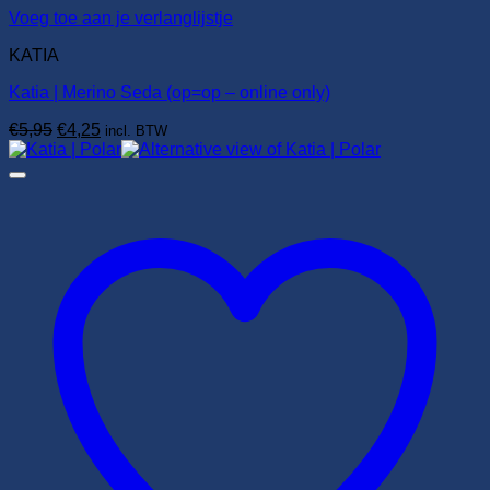
Voeg toe aan je verlanglijstje
KATIA
Katia | Merino Seda (op=op – online only)
Oorspronkelijke
Huidige
€
5,95
€
4,25
incl. BTW
prijs
prijs
was:
is:
€5,95.
€4,25.