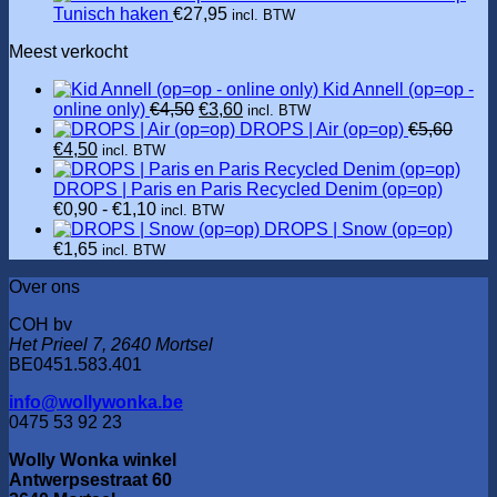
Tunisch haken
€
27,95
incl. BTW
Meest verkocht
Kid Annell (op=op -
Oorspronkelijke
Huidige
online only)
€
4,50
€
3,60
incl. BTW
prijs
prijs
DROPS | Air (op=op)
€
5,60
Oorspronkelijke
Huidige
was:
is:
€
4,50
incl. BTW
prijs
prijs
€4,50.
€3,60.
was:
is:
DROPS | Paris en Paris Recycled Denim (op=op)
€5,60.
€4,50.
Prijsklasse:
€
0,90
-
€
1,10
incl. BTW
€0,90
DROPS | Snow (op=op)
tot
€
1,65
incl. BTW
€1,10
Over ons
COH bv
Het Prieel 7, 2640 Mortsel
BE0451.583.401
info@wollywonka.be
0475 53 92 23
Wolly Wonka winkel
Antwerpsestraat 60