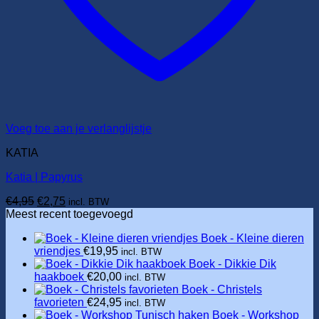
Voeg toe aan je verlanglijstje
KATIA
Katia | Papyrus
Oorspronkelijke
Huidige
€
4,95
€
2,75
incl. BTW
prijs
prijs
Meest recent toegevoegd
was:
is:
Boek - Kleine dieren
€4,95.
€2,75.
vriendjes
€
19,95
incl. BTW
Boek - Dikkie Dik
haakboek
€
20,00
incl. BTW
Boek - Christels
favorieten
€
24,95
incl. BTW
Boek - Workshop