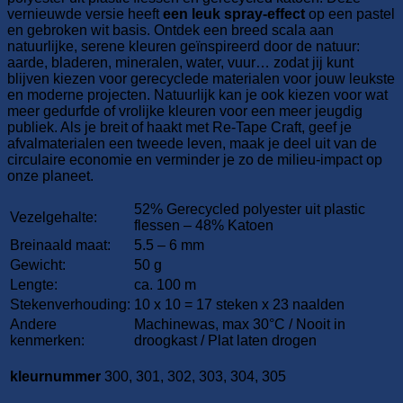
vernieuwde versie heeft
een leuk spray-effect
op een pastel
en gebroken wit basis. Ontdek een breed scala aan
natuurlijke, serene kleuren geïnspireerd door de natuur:
aarde, bladeren, mineralen, water, vuur… zodat jij kunt
blijven kiezen voor gerecyclede materialen voor jouw leukste
en moderne projecten. Natuurlijk kan je ook kiezen voor wat
meer gedurfde of vrolijke kleuren voor een meer jeugdig
publiek. Als je breit of haakt met Re-Tape Craft, geef je
afvalmaterialen een tweede leven, maak je deel uit van de
circulaire economie en verminder je zo de milieu-impact op
onze planeet.
52% Gerecycled polyester uit plastic
Vezelgehalte:
flessen – 48% Katoen
Breinaald maat:
5.5 – 6 mm
Gewicht:
50 g
Lengte:
ca. 100 m
Stekenverhouding:
10 x 10 = 17 steken x 23 naalden
Andere
Machinewas, max 30°C / Nooit in
kenmerken:
droogkast / Plat laten drogen
kleurnummer
300, 301, 302, 303, 304, 305