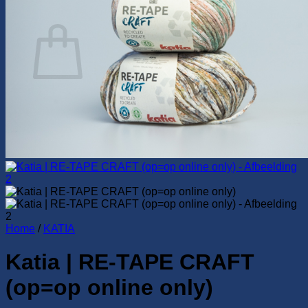
0
Winkelwagen
Geen producten in de winkelwagen.
Terug naar winkel
Home
/
KATIA
Katia | RE-TAPE CRAFT
(op=op online only)