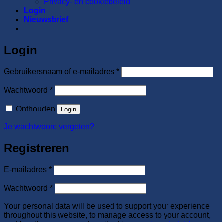
Privacy- en cookiebeleid
Login
Nieuwsbrief
Login
Vereist
Gebruikersnaam of e-mailadres
*
Vereist
Wachtwoord
*
Onthouden
Login
Je wachtwoord vergeten?
Registreren
Vereist
E-mailadres
*
Vereist
Wachtwoord
*
Your personal data will be used to support your experience
throughout this website, to manage access to your account,