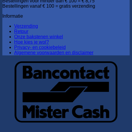
Bestellingen voor minder dan € 100 = € 8,75
Bestellingen vanaf € 100 = gratis verzending
Informatie
Verzending
Retour
Onze bakstenen winkel
Hoe kies je wol?
Privacy- en cookiebeleid
Algemene voorwaarden en disclaimer
B
B