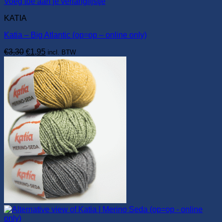
Voeg toe aan je verlanglijstje
KATIA
Katia – Big Atlantic (op=op – online only)
Oorspronkelijke
Huidige
€
3,30
€
1,95
incl. BTW
prijs
prijs
was:
is:
€3,30.
€1,95.