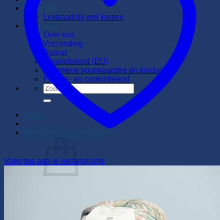
Inspiratie
Leidraad bij wol kiezen
Over ons
Over ons
Verzending
Retour
Cookiebeleid (EU)
Algemene voorwaarden en disclaimer
Privacy- en cookiebeleid
Zoeken
naar:
Login
Winkelwagen /
€
0,00
0
Voeg toe aan je verlanglijstje
Geen producten in de winkelwagen.
Terug naar winkel