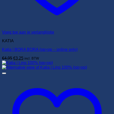
Voeg toe aan je verlanglijstje
KATIA
Katia | BORA BORA (op=op – online only)
Oorspronkelijke
Huidige
€
4,95
€
3,25
incl. BTW
prijs
prijs
was:
is:
€4,95.
€3,25.