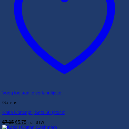
Voeg toe aan je verlanglijstje
Garens
Katia Concept | Seta 50 (stock)
Oorspronkelijke
Huidige
€
7,95
€
5,75
incl. BTW
prijs
prijs