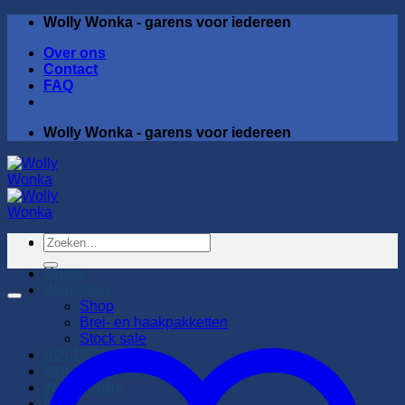
Ga
Wolly Wonka - garens voor iedereen
naar
Over ons
inhoud
Contact
FAQ
Wolly Wonka - garens voor iedereen
Zoeken
naar:
Home
Webshop
Shop
Brei- en haakpakketten
Stock sale
SOLDEN
ONLINE STOCK SALE
Workshops
Blog