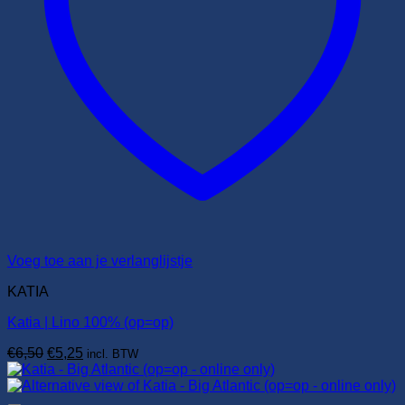
Voeg toe aan je verlanglijstje
KATIA
Katia | Lino 100% (op=op)
Oorspronkelijke
Huidige
€
6,50
€
5,25
incl. BTW
prijs
prijs
was:
is:
€6,50.
€5,25.