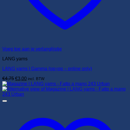
Voeg toe aan je verlanglijstje
LANG yarns
LANG yarns | Gamma (op=op – online only)
Oorspronkelijke
Huidige
€
4,75
€
3,00
incl. BTW
prijs
prijs
was:
is:
€4,75.
€3,00.