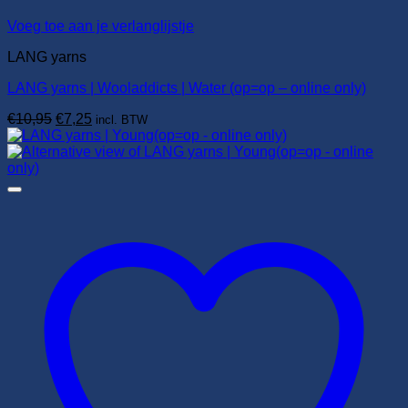
Voeg toe aan je verlanglijstje
LANG yarns
LANG yarns | Wooladdicts | Water (op=op – online only)
Oorspronkelijke
Huidige
€
10,95
€
7,25
incl. BTW
prijs
prijs
was:
is:
€10,95.
€7,25.