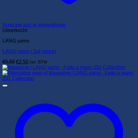
Voeg toe aan je verlanglijstje
Uitverkocht
LANG yarns
LANG yarns | Sol (stock)
Oorspronkelijke
Huidige
€
5,50
€
2,50
incl. BTW
prijs
prijs
was:
is:
€5,50.
€2,50.