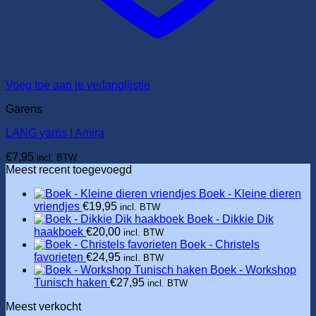
Voeg toe aan je verlanglijstje
Garens
LANG yarns | Amira
€
7,95
incl. BTW
Meest recent toegevoegd
Boek - Kleine dieren
vriendjes
€
19,95
incl. BTW
Boek - Dikkie Dik
haakboek
€
20,00
incl. BTW
Boek - Christels
favorieten
€
24,95
incl. BTW
Boek - Workshop
Tunisch haken
€
27,95
incl. BTW
Meest verkocht