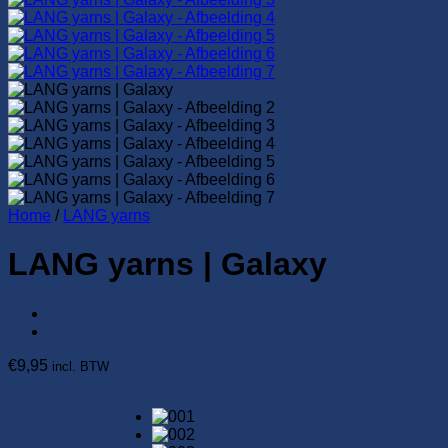
Home
/
LANG yarns
LANG yarns | Galaxy
€
9,95
incl. BTW