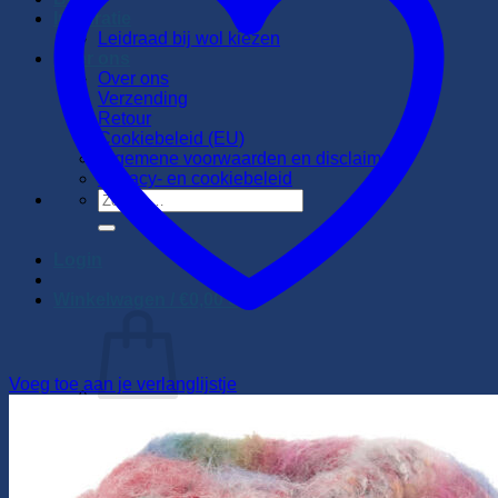
Inspiratie
Leidraad bij wol kiezen
Over ons
Over ons
Verzending
Retour
Cookiebeleid (EU)
Algemene voorwaarden en disclaimer
Privacy- en cookiebeleid
Zoeken
naar:
Login
Winkelwagen /
€
0,00
0
Voeg toe aan je verlanglijstje
Geen producten in de winkelwagen.
Terug naar winkel