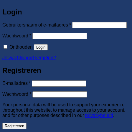
Login
Vereist
Gebruikersnaam of e-mailadres
*
Vereist
Wachtwoord
*
Onthouden
Login
Je wachtwoord vergeten?
Registreren
Vereist
E-mailadres
*
Vereist
Wachtwoord
*
Your personal data will be used to support your experience
throughout this website, to manage access to your account,
and for other purposes described in our
privacybeleid
.
Registreren