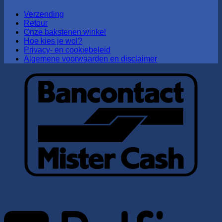
Verzending
Retour
Onze bakstenen winkel
Hoe kies je wol?
Privacy- en cookiebeleid
Algemene voorwaarden en disclaimer
B
B