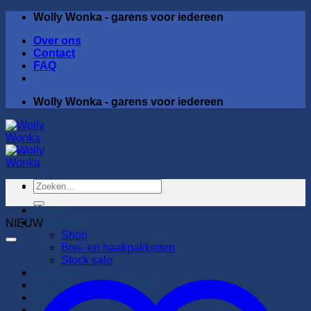
Ga
Wolly Wonka - garens voor iedereen
naar
Over ons
inhoud
Contact
FAQ
Wolly Wonka - garens voor iedereen
Zoeken
naar:
Home
Webshop
NIEUW
Shop
Brei- en haakpakketten
Stock sale
SOLDEN
ONLINE STOCK SALE
Workshops
Blog