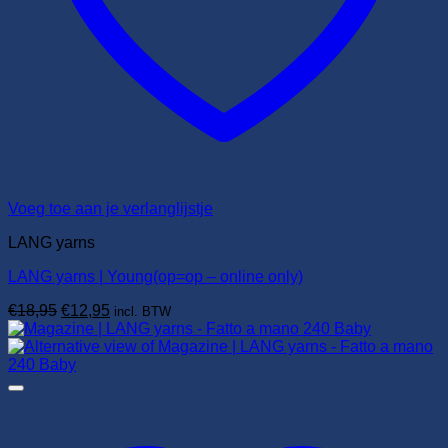
Voeg toe aan je verlanglijstje
LANG yarns
LANG yarns | Young(op=op – online only)
Oorspronkelijke
Huidige
€
18,95
€
12,95
incl. BTW
prijs
prijs
was:
is:
€18,95.
€12,95.