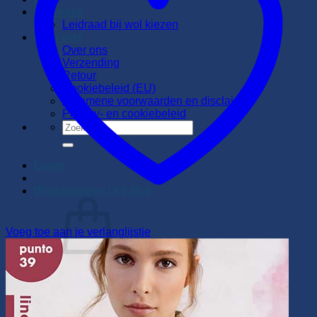
Inspiratie
Leidraad bij wol kiezen
Over ons
Over ons
Verzending
Retour
Cookiebeleid (EU)
Algemene voorwaarden en disclaimer
Privacy- en cookiebeleid
Zoeken
naar:
Login
Winkelwagen /
€
0,00
0
Voeg toe aan je verlanglijstje
Geen producten in de winkelwagen.
Terug naar winkel