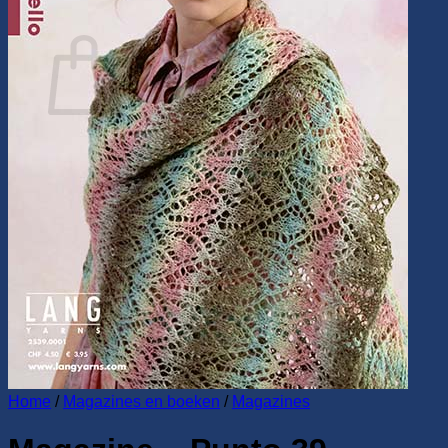
0
Winkelwagen
Geen producten in de winkelwagen.
Terug naar winkel
Home
/
Magazines en boeken
/
Magazines