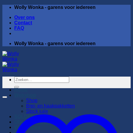
Ga
Wolly Wonka - garens voor iedereen
naar
Over ons
inhoud
Contact
FAQ
Wolly Wonka - garens voor iedereen
Zoeken
naar:
Home
Webshop
Shop
Brei- en haakpakketten
Stock sale
SOLDEN
ONLINE STOCK SALE
Workshops
Blog