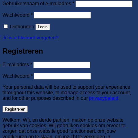
Vereist
Gebruikersnaam of e-mailadres
*
Vereist
Wachtwoord
*
Onthouden
Login
Je wachtwoord vergeten?
Registreren
Vereist
E-mailadres
*
Vereist
Wachtwoord
*
Your personal data will be used to support your experience
throughout this website, to manage access to your account,
and for other purposes described in our
privacybeleid
.
Registreren
Welkom, Wij, en derde partijen, maken op onze website
gebruik van cookies. Wij gebruiken cookies om ervoor te
zorgen dat onze website goed functioneert, om jouw
voorkeuren op te slaan, om inzicht te verkrijgen in