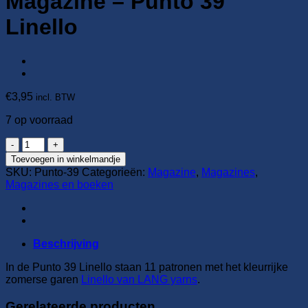
Magazine – Punto 39
Linello
€
3,95
incl. BTW
7 op voorraad
Magazine
-
Toevoegen in winkelmandje
Punto
SKU:
Punto-39
Categorieën:
Magazine
,
Magazines
,
39
Magazines en boeken
Linello
aantal
Beschrijving
In de Punto 39 Linello staan 11 patronen met het kleurrijke
zomerse garen
Linello van LANG yarns
.
Gerelateerde producten