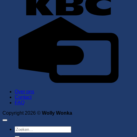
C
C
Over ons
Contact
FAQ
Copyright 2026 ©
Wolly Wonka
Zoeken
naar: