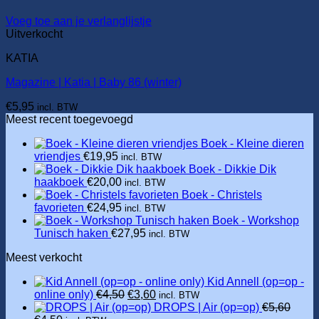
Voeg toe aan je verlanglijstje
Uitverkocht
KATIA
Magazine | Katia | Baby 86 (winter)
€
5,95
incl. BTW
Meest recent toegevoegd
Boek - Kleine dieren
vriendjes
€
19,95
incl. BTW
Boek - Dikkie Dik
haakboek
€
20,00
incl. BTW
Boek - Christels
favorieten
€
24,95
incl. BTW
Boek - Workshop
Tunisch haken
€
27,95
incl. BTW
Meest verkocht
Kid Annell (op=op -
Oorspronkelijke
Huidige
online only)
€
4,50
€
3,60
incl. BTW
prijs
prijs
DROPS | Air (op=op)
€
5,60