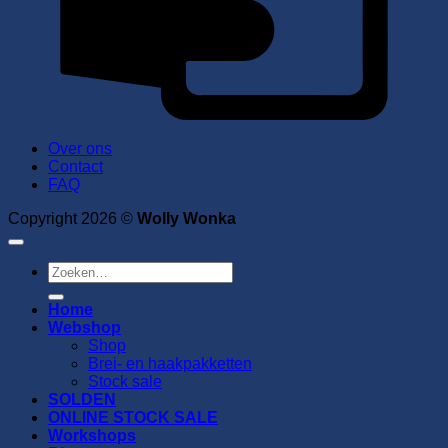
Over ons
Contact
FAQ
Copyright 2026 ©
Wolly Wonka
Zoeken
naar:
Home
Webshop
Shop
Brei- en haakpakketten
Stock sale
SOLDEN
ONLINE STOCK SALE
Workshops