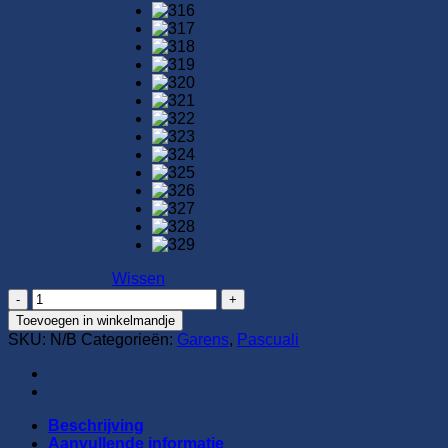
Wissen
Pascuali
-
Toevoegen in winkelmandje
Sayama
SKU:
N/B
Categorieën:
Garens
,
Pascuali
aantal
Beschrijving
Aanvullende informatie