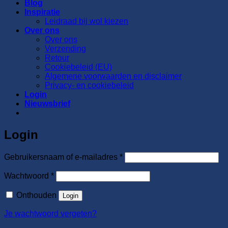
Blog
Inspiratie
Leidraad bij wol kiezen
Over ons
Over ons
Verzending
Retour
Cookiebeleid (EU)
Algemene voorwaarden en disclaimer
Privacy- en cookiebeleid
Login
Nieuwsbrief
Login
Vereist
Gebruikersnaam of e-mailadres
*
Vereist
Wachtwoord
*
Onthouden
Login
Je wachtwoord vergeten?