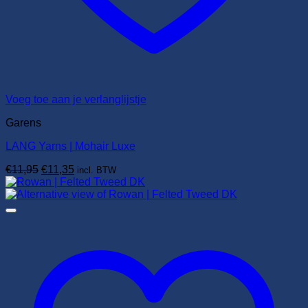
Voeg toe aan je verlanglijstje
Garens
LANG Yarns | Mohair Luxe
Oorspronkelijke
Huidige
€
11,95
€
11,35
incl. BTW
prijs
prijs
was:
is:
€11,95.
€11,35.