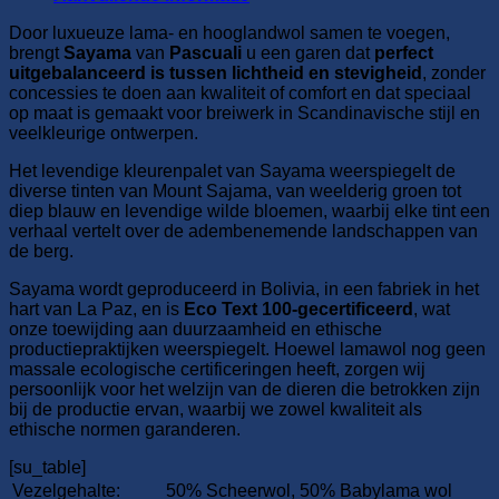
Door luxueuze lama- en hooglandwol samen te voegen,
brengt
Sayama
van
Pascuali
u een garen dat
perfect
uitgebalanceerd is tussen lichtheid en stevigheid
, zonder
concessies te doen aan kwaliteit of comfort en dat speciaal
op maat is gemaakt voor breiwerk in Scandinavische stijl en
veelkleurige ontwerpen.
Het levendige kleurenpalet van Sayama weerspiegelt de
diverse tinten van Mount Sajama, van weelderig groen tot
diep blauw en levendige wilde bloemen, waarbij elke tint een
verhaal vertelt over de adembenemende landschappen van
de berg.
Sayama wordt geproduceerd in Bolivia, in een fabriek in het
hart van La Paz, en is
Eco Text 100-gecertificeerd
, wat
onze toewijding aan duurzaamheid en ethische
productiepraktijken weerspiegelt. Hoewel lamawol nog geen
massale ecologische certificeringen heeft, zorgen wij
persoonlijk voor het welzijn van de dieren die betrokken zijn
bij de productie ervan, waarbij we zowel kwaliteit als
ethische normen garanderen.
[su_table]
Vezelgehalte:
50% Scheerwol, 50% Babylama wol