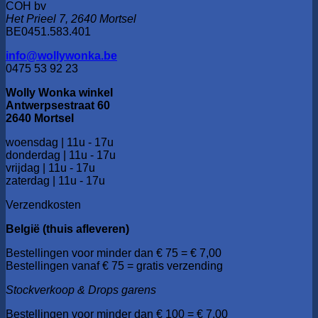
COH bv
Het Prieel 7, 2640 Mortsel
BE0451.583.401
info@wollywonka.be
0475 53 92 23
Wolly Wonka winkel
Antwerpsestraat 60
2640 Mortsel
woensdag | 11u - 17u
donderdag | 11u - 17u
vrijdag | 11u - 17u
zaterdag | 11u - 17u
Verzendkosten
België (thuis afleveren)
Bestellingen voor minder dan € 75 = € 7,00
Bestellingen vanaf € 75 = gratis verzending
Stockverkoop & Drops garens
Bestellingen voor minder dan € 100 = € 7,00