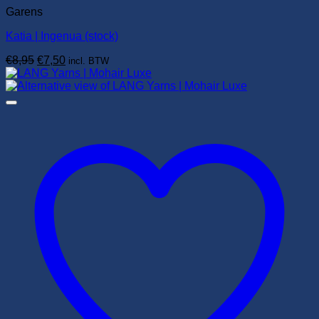
Garens
Katia | Ingenua (stock)
Oorspronkelijke
Huidige
€
8,95
€
7,50
incl. BTW
prijs
prijs
was:
is:
€8,95.
€7,50.