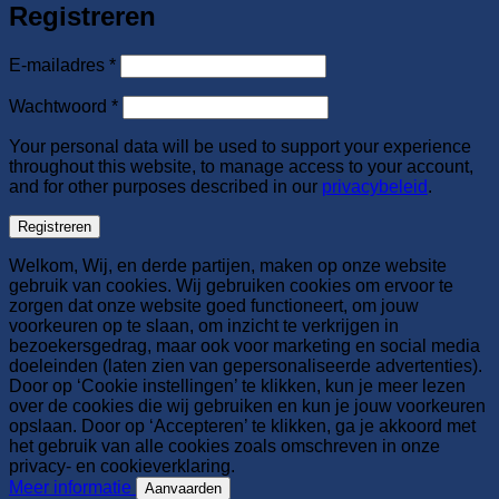
Registreren
Vereist
E-mailadres
*
Vereist
Wachtwoord
*
Your personal data will be used to support your experience
throughout this website, to manage access to your account,
and for other purposes described in our
privacybeleid
.
Registreren
Welkom, Wij, en derde partijen, maken op onze website
gebruik van cookies. Wij gebruiken cookies om ervoor te
zorgen dat onze website goed functioneert, om jouw
voorkeuren op te slaan, om inzicht te verkrijgen in
bezoekersgedrag, maar ook voor marketing en social media
doeleinden (laten zien van gepersonaliseerde advertenties).
Door op ‘Cookie instellingen’ te klikken, kun je meer lezen
over de cookies die wij gebruiken en kun je jouw voorkeuren
opslaan. Door op ‘Accepteren’ te klikken, ga je akkoord met
het gebruik van alle cookies zoals omschreven in onze
privacy- en cookieverklaring.
Meer informatie
Aanvaarden