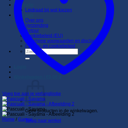
Inspiratie
Leidraad bij wol kiezen
Over ons
Over ons
Verzending
Retour
Cookiebeleid (EU)
Algemene voorwaarden en disclaimer
Privacy- en cookiebeleid
Zoeken
naar:
Login
Winkelwagen /
€
0,00
0
Voeg toe aan je verlanglijstje
Geen producten in de winkelwagen.
Home
/
Garens
Terug naar winkel