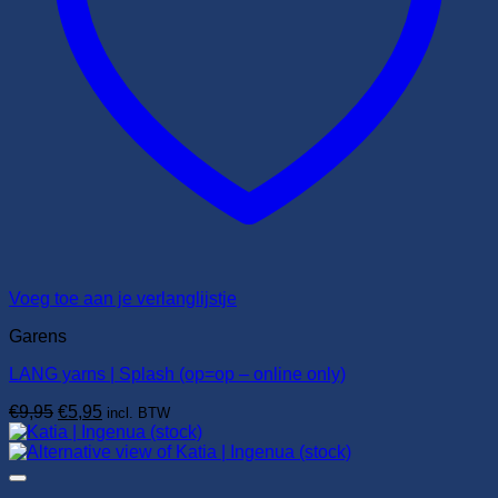
Voeg toe aan je verlanglijstje
Garens
LANG yarns | Splash (op=op – online only)
Oorspronkelijke
Huidige
€
9,95
€
5,95
incl. BTW
prijs
prijs
was:
is:
€9,95.
€5,95.