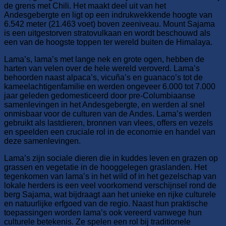
de grens met Chili. Het maakt deel uit van het
Andesgebergte en ligt op een indrukwekkende hoogte van
6.542 meter (21.463 voet) boven zeeniveau. Mount Sajama
is een uitgestorven stratovulkaan en wordt beschouwd als
een van de hoogste toppen ter wereld buiten de Himalaya.
Lama’s, lama’s met lange nek en grote ogen, hebben de
harten van velen over de hele wereld veroverd. Lama’s
behoorden naast alpaca’s, vicuña’s en guanaco’s tot de
kameelachtigenfamilie en werden ongeveer 6.000 tot 7.000
jaar geleden gedomesticeerd door pre-Columbiaanse
samenlevingen in het Andesgebergte, en werden al snel
onmisbaar voor de culturen van de Andes. Lama’s werden
gebruikt als lastdieren, bronnen van vlees, offers en vezels
en speelden een cruciale rol in de economie en handel van
deze samenlevingen.
Lama’s zijn sociale dieren die in kuddes leven en grazen op
grassen en vegetatie in de hooggelegen graslanden. Het
tegenkomen van lama’s in het wild of in het gezelschap van
lokale herders is een veel voorkomend verschijnsel rond de
berg Sajama, wat bijdraagt ​​aan het unieke en rijke culturele
en natuurlijke erfgoed van de regio. Naast hun praktische
toepassingen worden lama’s ook vereerd vanwege hun
culturele betekenis. Ze spelen een rol bij traditionele