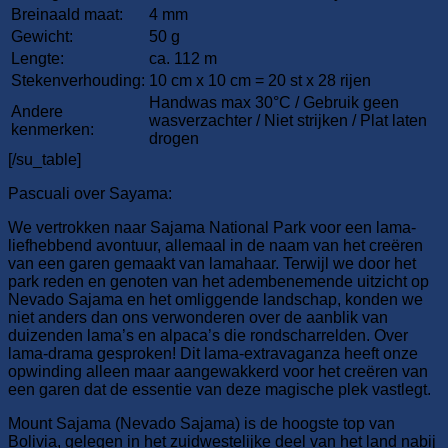
Breinaald maat:
4 mm
Gewicht:
50 g
Lengte:
ca. 112 m
Stekenverhouding:
10 cm x 10 cm = 20 st x 28 rijen
Handwas max 30°C / Gebruik geen
Andere
wasverzachter / Niet strijken / Plat laten
kenmerken:
drogen
[/su_table]
Pascuali over Sayama:
We vertrokken naar Sajama National Park voor een lama-
liefhebbend avontuur, allemaal in de naam van het creëren
van een garen gemaakt van lamahaar. Terwijl we door het
park reden en genoten van het adembenemende uitzicht op
Nevado Sajama en het omliggende landschap, konden we
niet anders dan ons verwonderen over de aanblik van
duizenden lama’s en alpaca’s die rondscharrelden. Over
lama-drama gesproken! Dit lama-extravaganza heeft onze
opwinding alleen maar aangewakkerd voor het creëren van
een garen dat de essentie van deze magische plek vastlegt.
Mount Sajama (Nevado Sajama) is de hoogste top van
Bolivia, gelegen in het zuidwestelijke deel van het land nabij