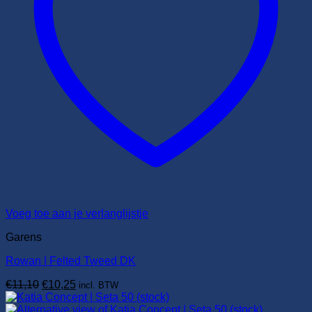
Voeg toe aan je verlanglijstje
Garens
Rowan | Felted Tweed DK
Oorspronkelijke
Huidige
€
11,10
€
10,25
incl. BTW
prijs
prijs
was:
is: