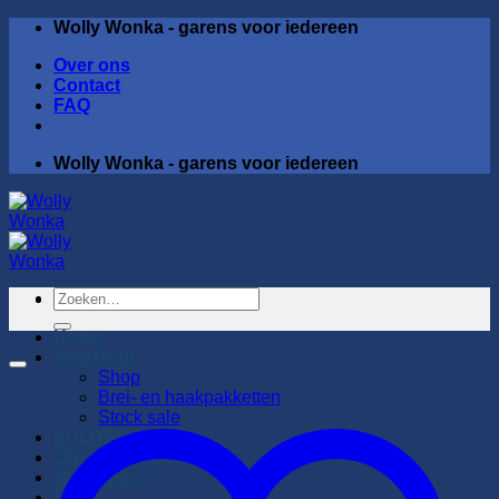
Ga
Wolly Wonka - garens voor iedereen
naar
Over ons
inhoud
Contact
FAQ
Wolly Wonka - garens voor iedereen
Zoeken
naar:
Home
Webshop
Shop
Brei- en haakpakketten
Stock sale
SOLDEN
ONLINE STOCK SALE
Workshops
Blog