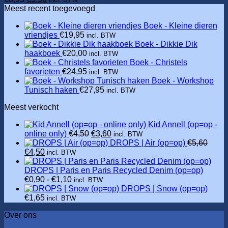
prijs
prijs
Meest recent toegevoegd
was:
is:
Boek - Kleine dieren
€8,95.
€5,50.
vriendjes
€
19,95
incl. BTW
Boek - Dikkie Dik
haakboek
€
20,00
incl. BTW
Boek - Christels
favorieten
€
24,95
incl. BTW
Boek - Workshop
Tunisch haken
€
27,95
incl. BTW
Meest verkocht
Kid Annell (op=op -
Oorspronkelijke
Huidige
online only)
€
4,50
€
3,60
incl. BTW
prijs
prijs
DROPS | Air (op=op)
€
5,60
Oorspronkelijke
Huidige
was:
is:
€
4,50
incl. BTW
prijs
prijs
€4,50.
€3,60.
was:
is:
DROPS | Paris en Paris Recycled Denim (op=op)
€5,60.
€4,50.
Prijsklasse:
€
0,90
-
€
1,10
incl. BTW
€0,90
DROPS | Snow (op=op)
tot
€
1,65
incl. BTW
€1,10
Over ons