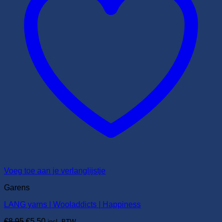
Voeg toe aan je verlanglijstje
Garens
LANG yarns | Wooladdicts | Happiness
Oorspronkelijke
Huidige
€
8,95
€
5,50
incl. BTW