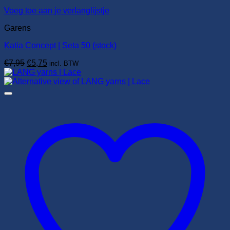
Voeg toe aan je verlanglijstje
Garens
Katia Concept | Seta 50 (stock)
Oorspronkelijke
Huidige
€
7,95
€
5,75
incl. BTW
prijs
prijs
was:
is:
€7,95.
€5,75.