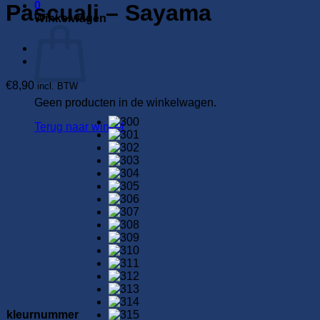
0
Pascuali – Sayama
Winkelwagen
€
8,90
incl. BTW
Geen producten in de winkelwagen.
Terug naar winkel
kleurnummer