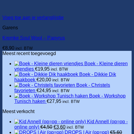
Voeg toe aan je verlanglijstje
Garens
Kremke Soul Wool – Papyrus
€
8,90
incl. BTW
Meest recent toegevoegd
Boek - Kleine dieren
vriendjes
€
19,95
incl. BTW
Boek - Dikkie Dik
haakboek
€
20,00
incl. BTW
Boek - Christels
favorieten
€
24,95
incl. BTW
Boek - Workshop
Tunisch haken
€
27,95
incl. BTW
Meest verkocht
Kid Annell (op=op -
Oorspronkelijke
Huidige
online only)
€
4,50
€
3,60
incl. BTW
prijs
prijs
DROPS | Air (op=op)
€
5,60