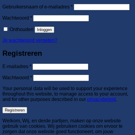
Vereist
Gebruikersnaam of e-mailadres
*
Vereist
Wachtwoord
*
Onthouden
Inloggen
Je wachtwoord vergeten?
Registreren
Vereist
E-mailadres
*
Vereist
Wachtwoord
*
Your personal data will be used to support your experience
throughout this website, to manage access to your account,
and for other purposes described in our
privacybeleid
.
Registreren
Welkom, Wij, en derde partijen, maken op onze website
gebruik van cookies. Wij gebruiken cookies om ervoor te
zorgen dat onze website goed functioneert, om jouw