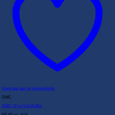
Voeg toe aan je verlanglijstje
DMC
DMC | Eco Vita Raffia
€
8,40
incl. BTW